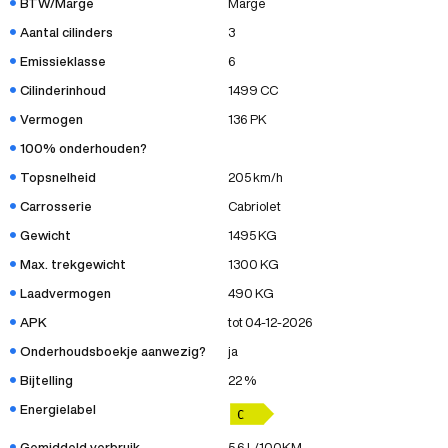
BTW/Marge
Marge
Aantal cilinders
3
Emissieklasse
6
Cilinderinhoud
1499 CC
Vermogen
136 PK
100% onderhouden?
Topsnelheid
205 km/h
Carrosserie
Cabriolet
Gewicht
1495 KG
Max. trekgewicht
1300 KG
Laadvermogen
490 KG
APK
tot 04-12-2026
Onderhoudsboekje aanwezig?
ja
Bijtelling
22 %
Energielabel
Gemiddeld verbruik
5.6 L/100KM