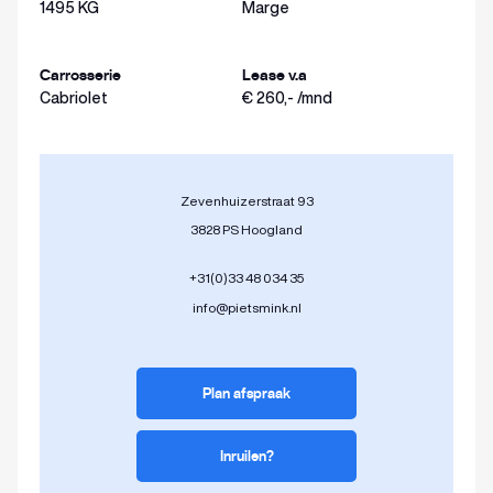
1495 KG
Marge
Carrosserie
Lease v.a
Cabriolet
€ 260,- /mnd
Zevenhuizerstraat 93
3828 PS Hoogland
+31(0)33 48 034 35
info@pietsmink.nl
Plan afspraak
Inruilen?