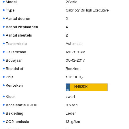
Model
2 Serie
Type
Cabrio 218i High Executive
Aantal deuren
2
Aantal zitplaatsen
4
Aantal sleutels
2
Transmissie
Automaat
Tellerstand
132.799 KM
Bouwjaar
08-12-2017
Brandstof
Benzine
Prijs
€ 16.900,-
Kenteken
N452DX
Kleur
zwart
Acceleratie 0-100
9.6 sec.
Bekleding
Leder
CO2-emissie
131 g/km