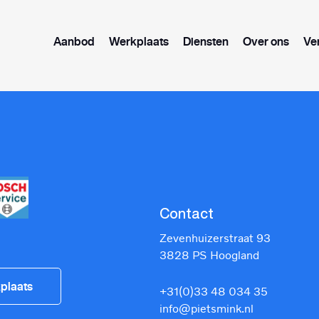
Aanbod
Werkplaats
Diensten
Over ons
Ve
Contact
Zevenhuizerstraat 93
3828 PS Hoogland
plaats
+31(0)33 48 034 35
info@pietsmink.nl