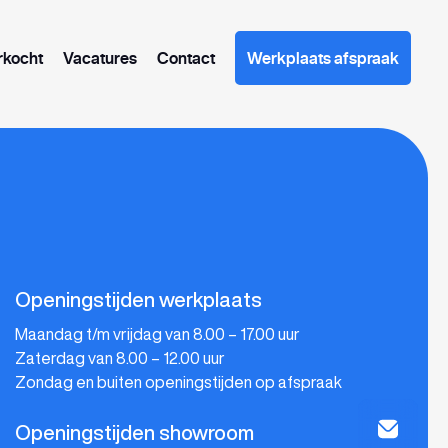
rkocht
Vacatures
Contact
Werkplaats afspraak
Openingstijden werkplaats
Maandag t/m vrijdag van 8.00 – 17.00 uur
Zaterdag van 8.00 – 12.00 uur
Zondag en buiten openingstijden op afspraak
Openingstijden showroom