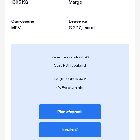
1305 KG
Marge
Carrosserie
Lease v.a
MPV
€ 377,- /mnd
Zevenhuizerstraat 93
3828 PS Hoogland
+31(0)33 48 034 35
info@pietsmink.nl
Plan afspraak
Inruilen?