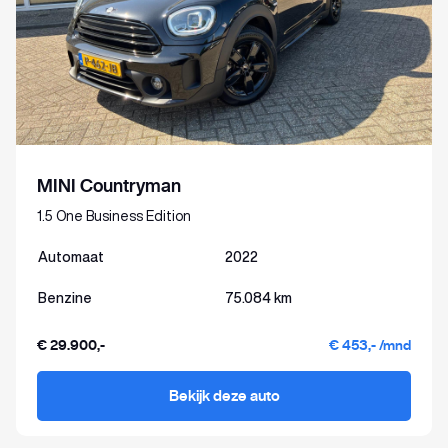
MINI Countryman
1.5 One Business Edition
Automaat
2022
Benzine
75.084 km
€ 29.900,-
€ 453,- /mnd
Bekijk deze auto