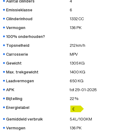
Aantal cilinders
4
Emissieklasse
6
Cilinderinhoud
1332 CC
Vermogen
136 PK
100% onderhouden?
Topsnelheid
212 km/h
Carrosserie
MPV
Gewicht
1305 KG
Max. trekgewicht
1400 KG
Laadvermogen
650 KG
APK
tot 29-01-2028
Bijtelling
22 %
Energielabel
Gemiddeld verbruik
5.4 L/100KM
Vermogen
136 PK